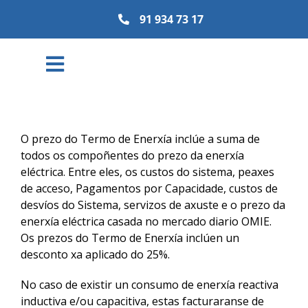
Skip
91 934 73 17
to
content
Toggle
Navigation
Particulares
O prezo do Termo de Enerxía inclúe a suma de
todos os compoñentes do prezo da enerxía
Empresa
eléctrica. Entre eles, os custos do sistema, peaxes
de acceso, Pagamentos por Capacidade, custos de
desvíos do Sistema, servizos de axuste e o prezo da
Comunidades Energéticas
enerxía eléctrica casada no mercado diario OMIE.
Os prezos do Termo de Enerxía inclúen un
desconto xa aplicado do 25%.
Así Somos
No caso de existir un consumo de enerxía reactiva
inductiva e/ou capacitiva, estas facturaranse de
Plan Amigo Antiguo