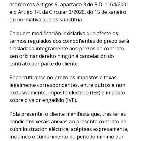
acordo cos Artigos 9, apartado 3 do R.D. 1164/2001
e o Artigo 14, da Circular 3/2020, do 15 de xaneiro
ou normativa que os substitúa.
Actualidad
Calquera modificación lexislativa que afecte os
Contacto
termos regulados dos compoñentes do prezo será
trasladada integramente aos prezos do contrato,
sen orixinar dereito ningún á cancelación do
ACCESO
contrato por parte do cliente.
Repercutiranse no prezo os impostos e taxas
legalmente correspondentes, entre outros e non
exclusivamente, imposto eléctrico (IEE) e imposto
sobre o valor engadido (IVE).
Pola presente, o cliente manifesta que, tras ler as
condicións xerais anexas ao presente contrato de
subministración eléctrica, acéptaas expresamente,
incluíndo o cumprimento do período mínimo dun