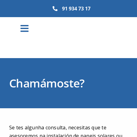
Skip
91 934 73 17
to
content
Toggle
Navigation
Particulares
Empresa
Chamámoste?
Comunidades Energéticas
Así Somos
Se tes algunha consulta, necesitas que te
asesoremos na instalación de paneis solares ou
Plan Amigo Antiguo