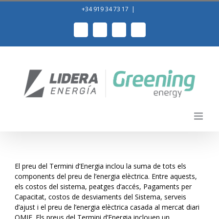
Skip
+34 919 34 73 17
|
to
content
Facebook
LinkedIn
Instagram
YouTube
El preu del Termini d’Energia inclou la suma de tots els
components del preu de l’energia elèctrica. Entre aquests,
els costos del sistema, peatges d’accés, Pagaments per
Capacitat, costos de desviaments del Sistema, serveis
d’ajust i el preu de l’energia elèctrica casada al mercat diari
OMIE. Els preus del Termini d’Energia inclouen un