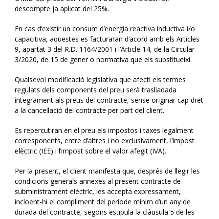
descompte ja aplicat del 25%.
En cas d’existir un consum d’energia reactiva inductiva i/o
capacitiva, aquestes es facturaran d’acord amb els Articles
9, apartat 3 del R.D. 1164/2001 i l’Article 14, de la Circular
3/2020, de 15 de gener o normativa que els substitueixi.
Qualsevol modificació legislativa que afecti els termes
regulats dels components del preu serà traslladada
íntegrament als preus del contracte, sense originar cap dret
a la cancel·lació del contracte per part del client.
Es repercutiran en el preu els impostos i taxes legalment
corresponents, entre d’altres i no exclusivament, l’impost
elèctric (IEE) i l’impost sobre el valor afegit (IVA).
Per la present, el client manifesta que, després de llegir les
condicions generals annexes al present contracte de
subministrament elèctric, les accepta expressament,
incloent-hi el compliment del període mínim d’un any de
durada del contracte, segons estipula la clàusula 5 de les