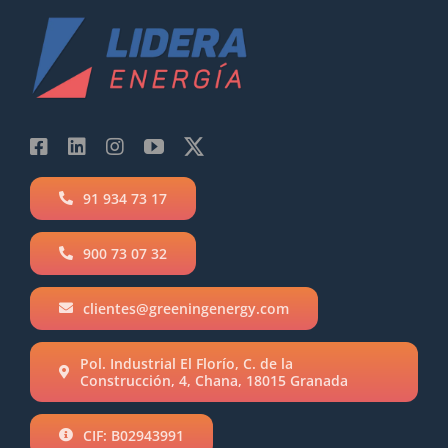
91 934 73 17
900 73 07 32
clientes@greeningenergy.com
Pol. Industrial El Florío, C. de la
Construcción, 4, Chana, 18015 Granada
CIF: B02943991