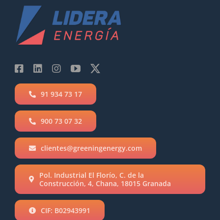
91 934 73 17
900 73 07 32
clientes@greeningenergy.com
Pol. Industrial El Florío, C. de la
Construcción, 4, Chana, 18015 Granada
CIF: B02943991