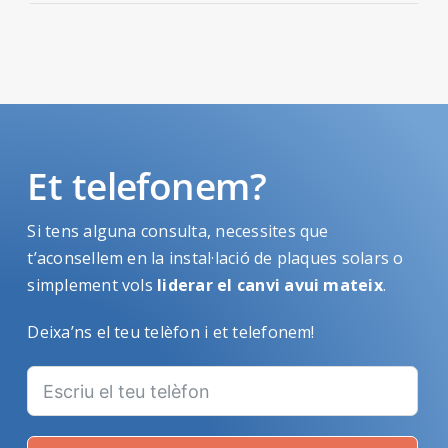
Et telefonem?
Si tens alguna consulta, necessites que
t’aconsellem en la instal·lació de plaques solars o
simplement vols
liderar el canvi avui mateix
.
Deixa’ns el teu telèfon i et telefonem!