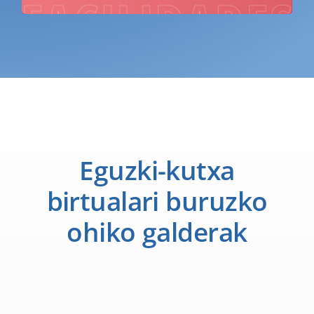
Eguzki-kutxa
birtualari buruzko
ohiko galderak