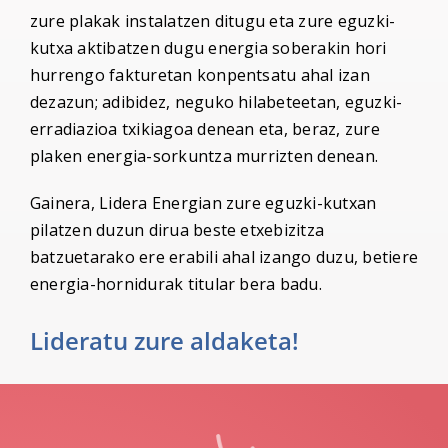
zure plakak instalatzen ditugu eta zure eguzki-
kutxa aktibatzen dugu energia soberakin hori
hurrengo fakturetan konpentsatu ahal izan
dezazun; adibidez, neguko hilabeteetan, eguzki-
erradiazioa txikiagoa denean eta, beraz, zure
plaken energia-sorkuntza murrizten denean.
Gainera, Lidera Energian zure eguzki-kutxan
pilatzen duzun dirua beste etxebizitza
batzuetarako ere erabili ahal izango duzu, betiere
energia-hornidurak titular bera badu.
Lideratu zure aldaketa!