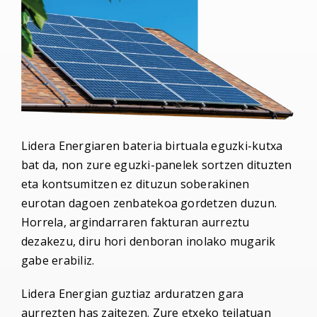
Lidera Energiaren bateria birtuala eguzki-kutxa
bat da, non zure eguzki-panelek sortzen dituzten
eta kontsumitzen ez dituzun soberakinen
eurotan dagoen zenbatekoa gordetzen duzun.
Horrela, argindarraren fakturan aurreztu
dezakezu, diru hori denboran inolako mugarik
gabe erabiliz.
Lidera Energian guztiaz arduratzen gara
aurrezten has zaitezen. Zure etxeko teilatuan