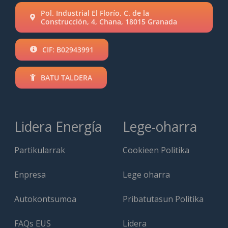
Pol. Industrial El Florío, C. de la
Construcción, 4, Chana, 18015 Granada
CIF: B02943991
BATU TALDERA
Lidera Energía
Lege-oharra
Partikularrak
Cookieen Politika
Enpresa
Lege oharra
Autokontsumoa
Pribatutasun Politika
FAQs EUS
Lidera