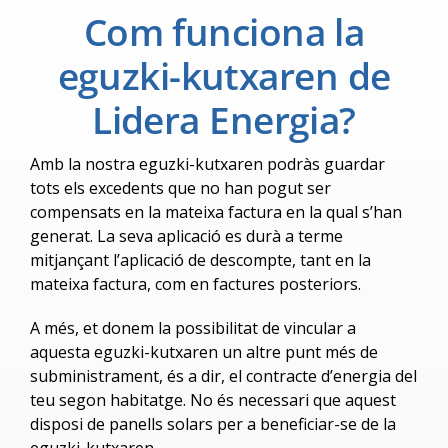
Com funciona la
eguzki-kutxaren de
Lidera Energia?
Amb la nostra eguzki-kutxaren podràs guardar
tots els excedents que no han pogut ser
compensats en la mateixa factura en la qual s’han
generat. La seva aplicació es durà a terme
mitjançant l’aplicació de descompte, tant en la
mateixa factura, com en factures posteriors.
A més, et donem la possibilitat de vincular a
aquesta eguzki-kutxaren un altre punt més de
subministrament, és a dir, el contracte d’energia del
teu segon habitatge. No és necessari que aquest
disposi de panells solars per a beneficiar-se de la
eguzki-kutxaren.