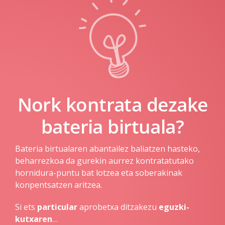
Nork kontrata dezake
bateria birtuala?
Bateria birtualaren abantailez baliatzen hasteko,
beharrezkoa da gurekin aurrez kontratatutako
hornidura-puntu bat lotzea eta soberakinak
konpentsatzen aritzea.
Si ets
particular
aprobetxa ditzakezu
eguzki-
kutxaren
…