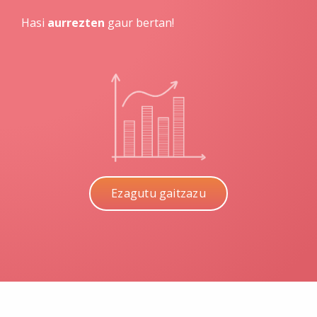
Hasi
aurrezten
gaur bertan!
Ezagutu gaitzazu