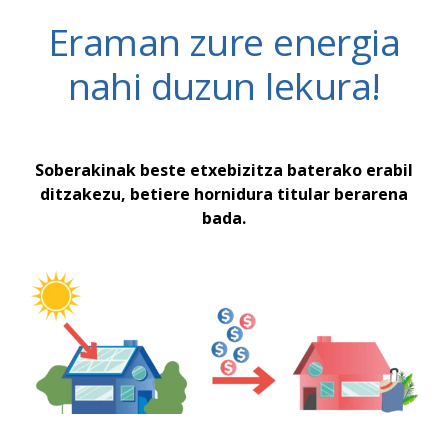
Eraman zure energia
nahi duzun lekura!
Soberakinak beste etxebizitza baterako erabil
ditzakezu, betiere hornidura titular berarena
bada.