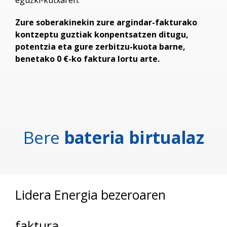
Zure soberakinekin zure argindar-fakturako
kontzeptu guztiak konpentsatzen ditugu,
potentzia eta gure zerbitzu-kuota barne,
benetako 0 €-ko faktura lortu arte.
Bere
bateria birtualaz
Lidera Energia bezeroaren
faktura