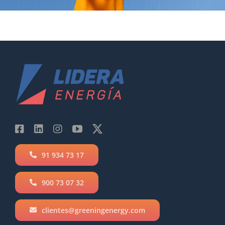
91 934 73 17
900 73 07 32
clientes@greeningenergy.com