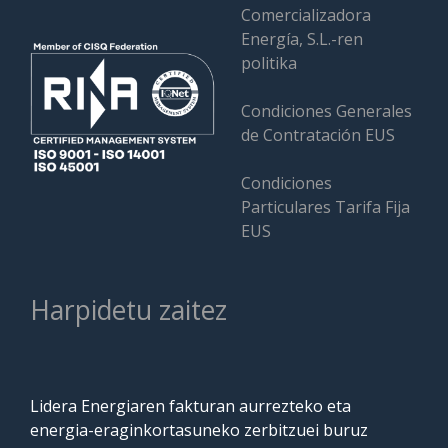
Comercializadora
Energía, S.L.-ren
politika
Condiciones Generales
de Contratación EUS
Condiciones
Particulares Tarifa Fija
EUS
Harpidetu zaitez
Lidera Energiaren fakturan aurrezteko eta
energia-eraginkortasuneko zerbitzuei buruz