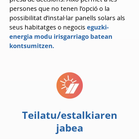
persones que no tenen l’opció o la
possibilitat d’instal·lar panells solars als
seus habitatges o negocis
eguzki-
energia modu irisgarriago batean
kontsumitzen.
Teilatu/estalkiaren
jabea