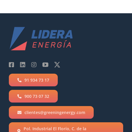
91 934 73 17
900 73 07 32
clientes@greeningenergy.com
Pol. Industrial El Florío, C. de la