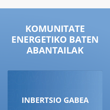
KOMUNITATE
ENERGETIKO BATEN
ABANTAILAK
0€-ko
hasi eguzki-energiaz gozatzen
INBERTSIO GABEA
Lidera Energían zugan
. A
inbertsioarekin
inbertitzen dugu