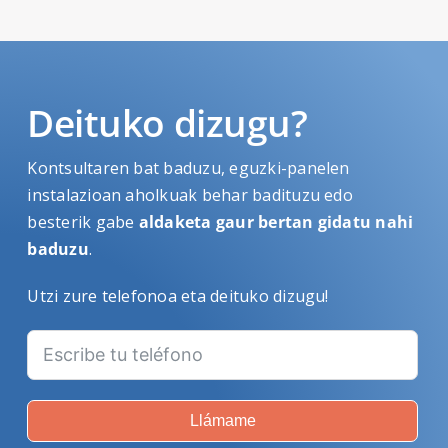
Deituko dizugu?
Kontsultaren bat baduzu, eguzki-panelen
instalazioan aholkuak behar badituzu edo
besterik gabe
aldaketa gaur bertan gidatu nahi
baduzu
.
Utzi zure telefonoa eta deituko dizugu!
Llámame