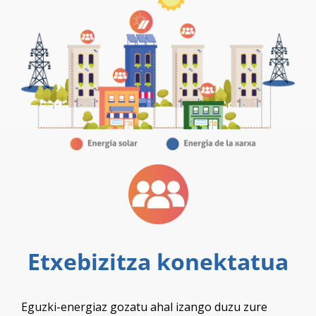
Etxebizitza konektatua
Eguzki-energiaz gozatu ahal izango duzu zure