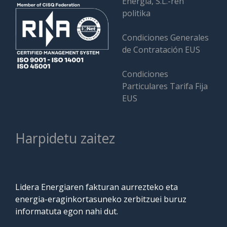
Energía, S.L.-ren
politika
Condiciones Generales
de Contratación EUS
Condiciones
Particulares Tarifa Fija
EUS
Harpidetu zaitez
Lidera Energiaren fakturan aurrezteko eta
energia-eraginkortasuneko zerbitzuei buruz
informatuta egon nahi dut.