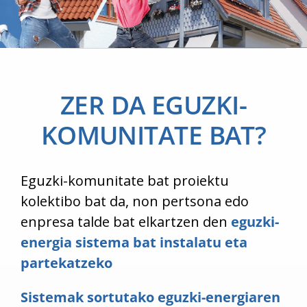
Actualidad
Contacto
ZER DA EGUZKI-
KOMUNITATE BAT?
ACCESO
Eguzki-komunitate bat proiektu
kolektibo bat da, non pertsona edo
enpresa talde bat elkartzen den
eguzki-
energia sistema bat instalatu eta
partekatzeko
Sistemak sortutako eguzki-energiaren