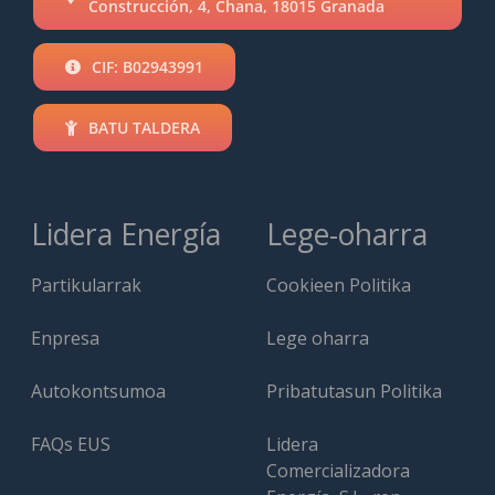
Construcción, 4, Chana, 18015 Granada
CIF: B02943991
BATU TALDERA
Lidera Energía
Lege-oharra
Partikularrak
Cookieen Politika
Enpresa
Lege oharra
Autokontsumoa
Pribatutasun Politika
FAQs EUS
Lidera
Comercializadora