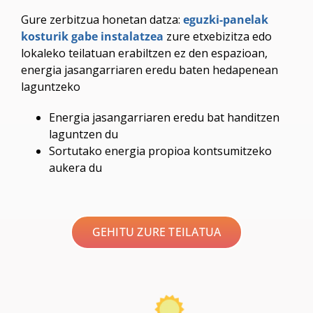
Gure zerbitzua honetan datza:
eguzki-panelak
kosturik gabe instalatzea
zure etxebizitza edo
lokaleko teilatuan erabiltzen ez den espazioan,
energia jasangarriaren eredu baten hedapenean
laguntzeko
Energia jasangarriaren eredu bat handitzen
laguntzen du
Sortutako energia propioa kontsumitzeko
aukera du
GEHITU ZURE TEILATUA