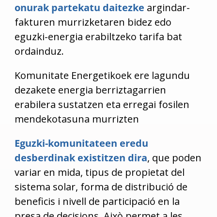
onurak partekatu daitezke
argindar-
fakturen murrizketaren bidez edo
eguzki-energia erabiltzeko tarifa bat
ordainduz.
Komunitate Energetikoek ere lagundu
dezakete energia berriztagarrien
erabilera sustatzen eta erregai fosilen
mendekotasuna murrizten
Eguzki-komunitateen eredu
desberdinak existitzen dira
, que poden
variar en mida, tipus de propietat del
sistema solar, forma de distribució de
beneficis i nivell de participació en la
presa de decisions. Això permet a les