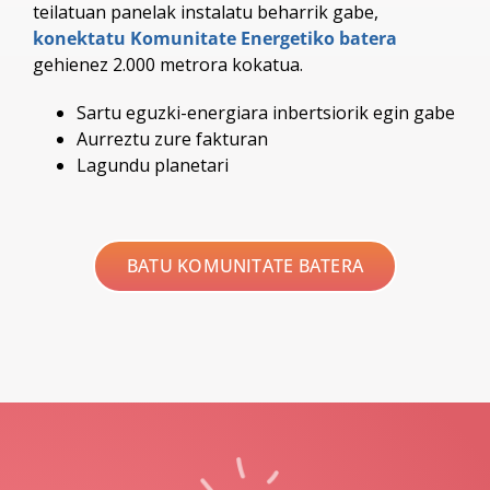
teilatuan panelak instalatu beharrik gabe,
konektatu Komunitate Energetiko batera
gehienez 2.000 metrora kokatua.
Sartu eguzki-energiara inbertsiorik egin gabe
Aurreztu zure fakturan
Lagundu planetari
BATU KOMUNITATE BATERA