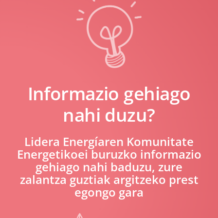
Informazio gehiago
nahi duzu?
Lidera Energíaren Komunitate
Energetikoei buruzko informazio
gehiago nahi baduzu, zure
zalantza guztiak argitzeko prest
egongo gara