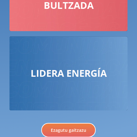
ekonomia sustatzen den tokian
BULTZADA
LIDERA ENERGÍA
#InvertimEnTu
Ezagutu gaitzazu