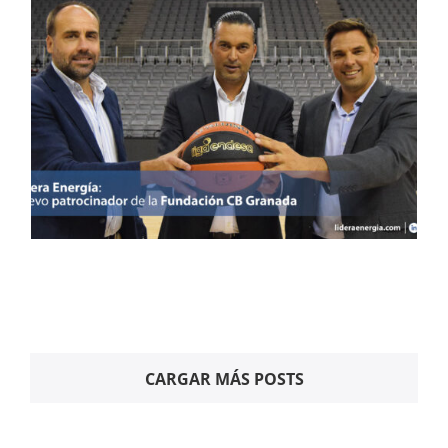
Actualidad
La Fundación CB Granada
y Greening Group unen
Contacto
fuerzas
Noticias
Prensa
ACCESO
CARGAR MÁS POSTS