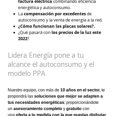
factura eléctrica
combinando eficiencia
energética y autoconsumo.
La
compensación por excedentes
de
autoconsumo y la venta de energía a la red.
¿Cómo funcionan las placas solares?.
¿Qué pasará con
los precios de la luz este
2022
?.
Lidera Energía pone a tu
alcance el autoconsumo y el
modelo PPA
Nuestro equipo, con más de
10 años en el sector,
te
propondrá las
soluciones que mejor se adapten a
tus necesidades energéticas
; proporcionándote
un
asesoramiento completo
y
gratuito
con
una
oferta a tu medida con la que puedas disfrutar