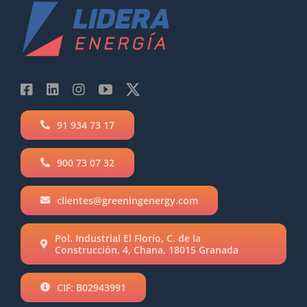
91 934 73 17
900 73 07 32
clientes@greeningenergy.com
Pol. Industrial El Florío, C. de la
Construcción, 4, Chana, 18015 Granada
CIF: B02943991